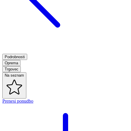
Podrobnosti
Oprema
Trgovec
Na seznam
Prenesi ponudbo