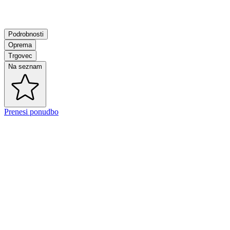
Podrobnosti
Oprema
Trgovec
Na seznam
Prenesi ponudbo