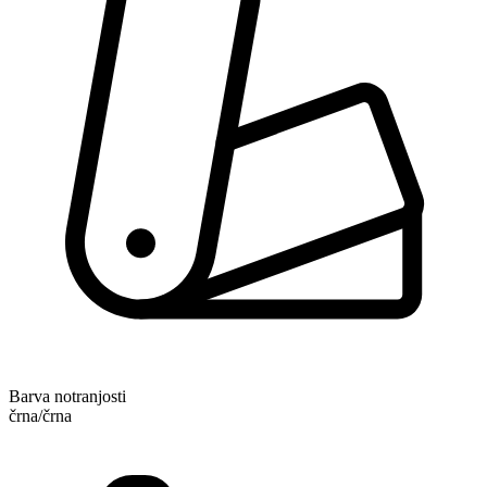
Barva notranjosti
črna/črna