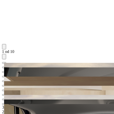
1 od 10
33.365,73 €
1
Cena novega vozila po ceniku
29.980,-‍ €
4