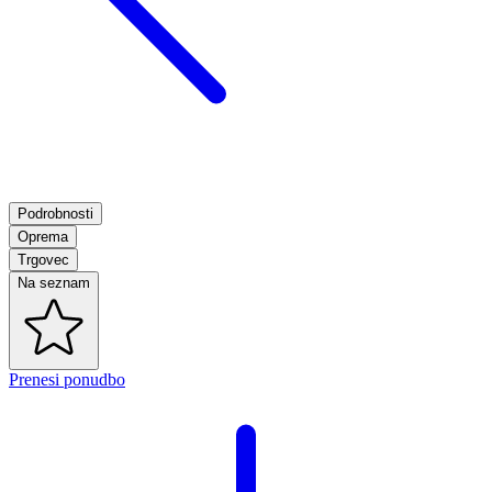
Podrobnosti
Oprema
Trgovec
Na seznam
Prenesi ponudbo