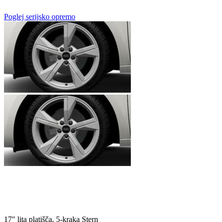
Poglej serijsko opremo
17" lita platišča, 5-kraka Stern