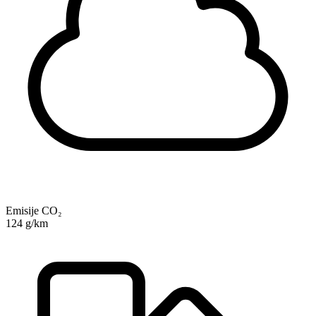
Emisije CO₂
124 g/km