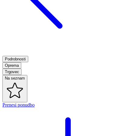
Podrobnosti
Oprema
Trgovec
Na seznam
Prenesi ponudbo