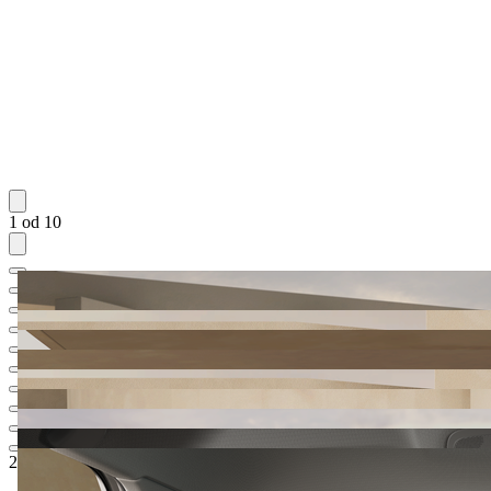
1 od 10
29.639,68 €
1