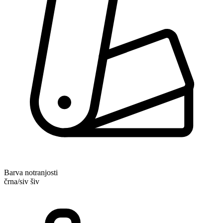
Barva notranjosti
črna/siv šiv