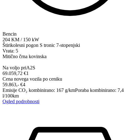
Bencin
204
KM
/
150
kW
Štirikolesni pogon
S tronic 7-stopenjski
Vrata: 5
Mitično črna kovinska
Na voljo pri
A2S
69.059,72 €
1
Cena novega vozila po ceniku
59.863,-‍ €
4
Emisije CO₂ kombinirano
:
167
g/km
Poraba kombinirano
:
7,4
l/100km
Ogled podrobnosti