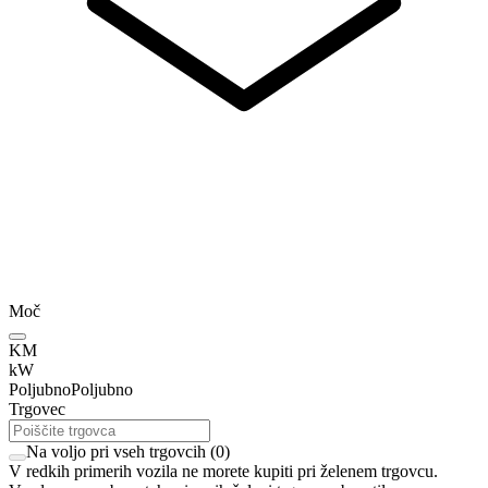
Moč
KM
kW
Poljubno
Poljubno
Trgovec
Na voljo pri vseh trgovcih
(
0
)
V redkih primerih vozila ne morete kupiti pri želenem trgovcu.