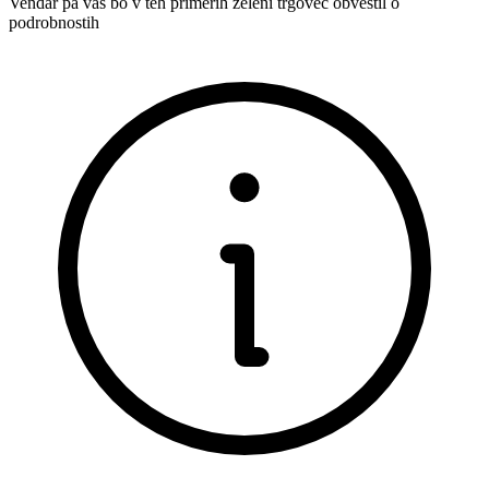
Vendar pa vas bo v teh primerih želeni trgovec obvestil o
podrobnostih