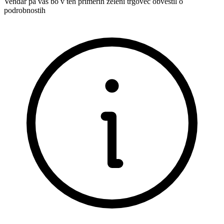
Vendar pa vas bo v teh primerih želeni trgovec obvestil o
podrobnostih