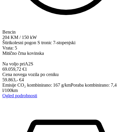
Bencin
204
KM
/
150
kW
Štirikolesni pogon
S tronic 7-stopenjski
Vrata: 5
Mitično črna kovinska
Na voljo pri
A2S
69.059,72 €
1
Cena novega vozila po ceniku
59.863,-‍ €
4
Emisije CO₂ kombinirano
:
167
g/km
Poraba kombinirano
:
7,4
l/100km
Ogled podrobnosti