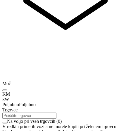
Moč
KM
kW
Poljubno
Poljubno
Trgovec
Na voljo pri vseh trgovcih
(
0
)
V redkih primerih vozila ne morete kupiti pri želenem trgovcu.