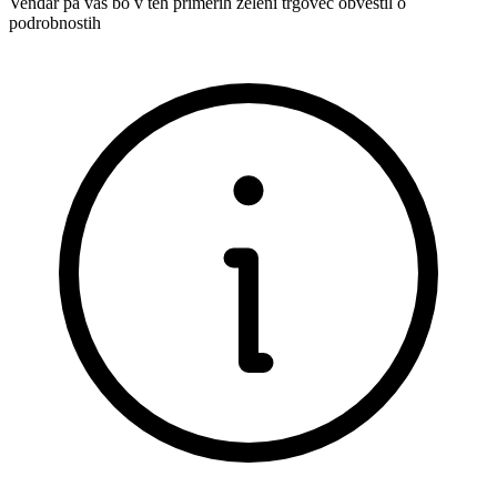
Vendar pa vas bo v teh primerih želeni trgovec obvestil o
podrobnostih