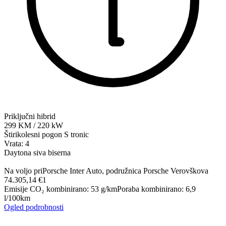
Priključni hibrid
299
KM
/
220
kW
Štirikolesni pogon
S tronic
Vrata: 4
Daytona siva biserna
Na voljo pri
Porsche Inter Auto, podružnica Porsche Verovškova
74.305,14 €
1
Emisije CO₂ kombinirano
:
53
g/km
Poraba kombinirano
:
6,9
l/100km
Ogled podrobnosti