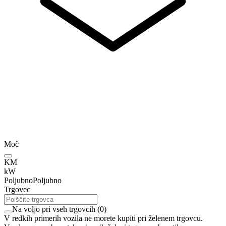
Moč
KM
kW
Poljubno
Poljubno
Trgovec
Na voljo pri vseh trgovcih
(
0
)
V redkih primerih vozila ne morete kupiti pri želenem trgovcu.