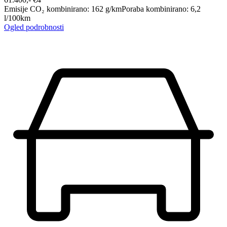
Emisije CO₂ kombinirano
:
162
g/km
Poraba kombinirano
:
6,2
l/100km
Ogled podrobnosti