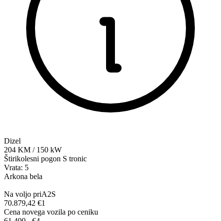
Dizel
204
KM
/
150
kW
Štirikolesni pogon
S tronic
Vrata: 5
Arkona bela
Na voljo pri
A2S
70.879,42 €
1
Cena novega vozila po ceniku
61.400,-‍ €
4