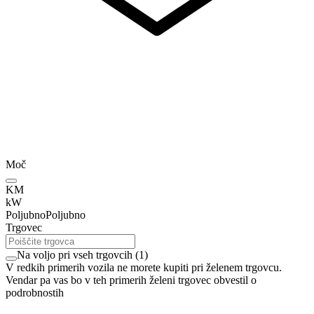
Moč
KM
kW
Poljubno
Poljubno
Trgovec
Na voljo pri vseh trgovcih
(
1
)
V redkih primerih vozila ne morete kupiti pri želenem trgovcu.
Vendar pa vas bo v teh primerih želeni trgovec obvestil o
podrobnostih