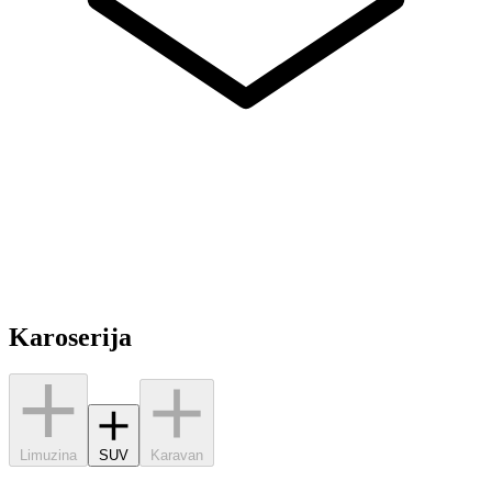
Karoserija
Limuzina
SUV
Karavan