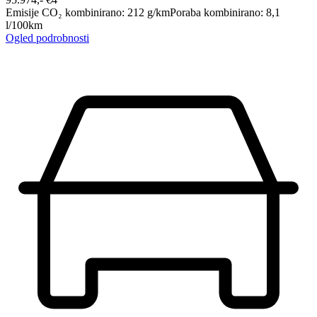
Emisije CO₂ kombinirano
:
212
g/km
Poraba kombinirano
:
8,1
l/100km
Ogled podrobnosti