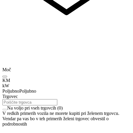
Moč
KM
kW
Poljubno
Poljubno
Trgovec
Na voljo pri vseh trgovcih
(
0
)
V redkih primerih vozila ne morete kupiti pri želenem trgovcu.
Vendar pa vas bo v teh primerih želeni trgovec obvestil o
podrobnostih