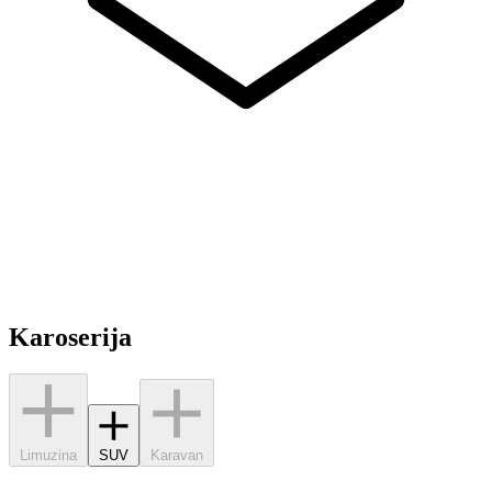
Karoserija
Limuzina
SUV
Karavan