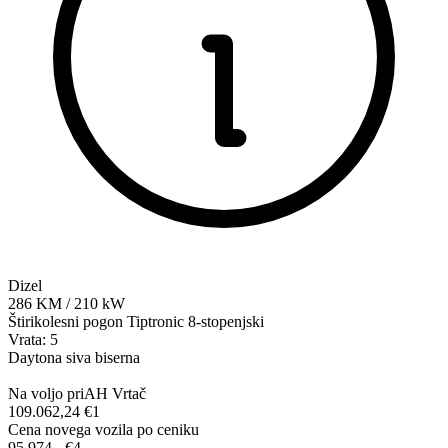
Dizel
286
KM
/
210
kW
Štirikolesni pogon
Tiptronic 8-stopenjski
Vrata: 5
Daytona siva biserna
Na voljo pri
AH Vrtač
109.062,24 €
1
Cena novega vozila po ceniku
95.974,-‍ €
4