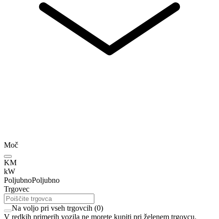
Moč
KM
kW
Poljubno
Poljubno
Trgovec
Na voljo pri vseh trgovcih
(
0
)
V redkih primerih vozila ne morete kupiti pri želenem trgovcu.