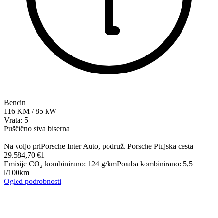
Bencin
116
KM
/
85
kW
Vrata: 5
Puščično siva biserna
Na voljo pri
Porsche Inter Auto, podruž. Porsche Ptujska cesta
29.584,70 €
1
Emisije CO₂ kombinirano
:
124
g/km
Poraba kombinirano
:
5,5
l/100km
Ogled podrobnosti